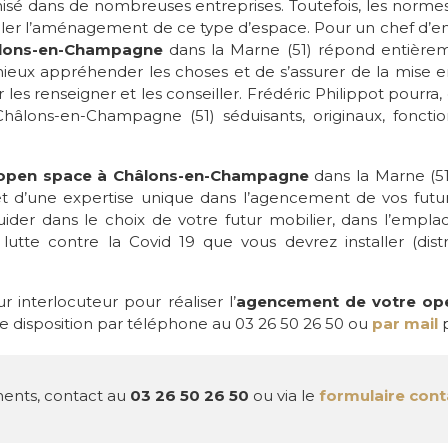
onisé dans de nombreuses entreprises. Toutefois, les norm
ler l’aménagement de ce type d’espace. Pour un chef d’entre
âlons-en-Champagne
dans la Marne (51) répond entière
eux appréhender les choses et de s’assurer de la mise en 
r les renseigner et les conseiller. Frédéric Philippot pourra,
Châlons-en-Champagne (51) séduisants, originaux, fonctio
open space à Châlons-en-Champagne
dans la Marne (51
 et d’une expertise unique dans l’agencement de vos futu
guider dans le choix de votre futur mobilier, dans l’empl
utte contre la Covid 19 que vous devrez installer (distr
r interlocuteur pour réaliser l’
agencement de votre op
tre disposition par téléphone au 03 26 50 26 50 ou
par mail
p
ents, contact au
03 26 50 26 50
ou via le
formulaire cont