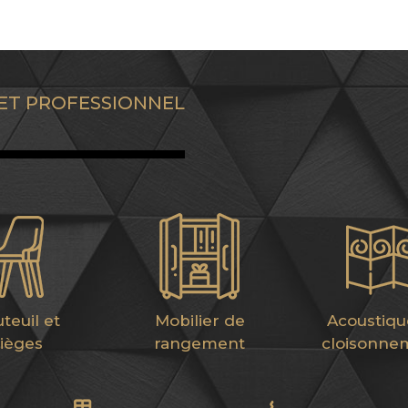
 ET PROFESSIONNEL
teuil et
Mobilier de
Acoustiqu
sièges
rangement
cloisonne