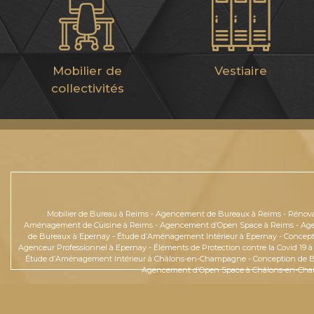
Mobilier de
Vestiaire
collectivités
Mobilier de Bureau à Reims
-
Agencement de Bureaux à Reims
-
Rénova
Aménagement de Cuisine à Reims
-
Agencement d’Open Space à Reims
-
Age
de Bureaux à Epernay
-
Étude d’Aménagement Intérieur à Epernay
-
Concept
Agenceur Professionnel à Epernay
-
Éléments de Protection contre la Covid 19 
Étude d’Aménagement Intérieur à Châlons-en-Champagne
-
Conception de 
Agencement d’Open Space à Châlons-en-Ch