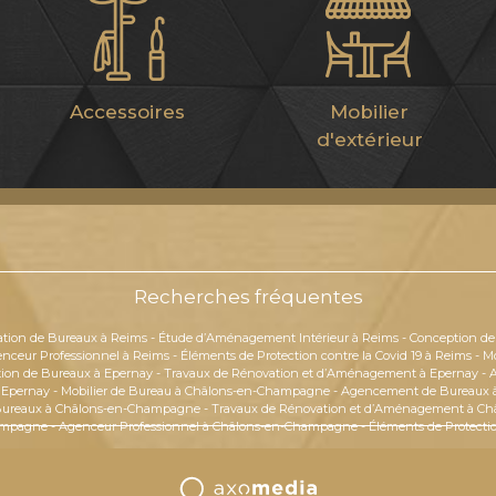
Accessoires
Mobilier
d'extérieur
Recherches fréquentes
tion de Bureaux à Reims
-
Étude d’Aménagement Intérieur à Reims
-
Conception de
nceur Professionnel à Reims
-
Éléments de Protection contre la Covid 19 à Reims
-
Mo
ion de Bureaux à Epernay
-
Travaux de Rénovation et d’Aménagement à Epernay
-
à Epernay
-
Mobilier de Bureau à Châlons-en-Champagne
-
Agencement de Bureaux 
Bureaux à Châlons-en-Champagne
-
Travaux de Rénovation et d’Aménagement à C
ampagne
-
Agenceur Professionnel à Châlons-en-Champagne
-
Éléments de Protecti