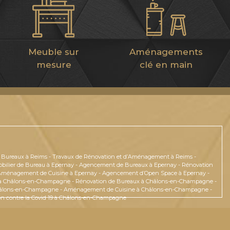
Meuble sur
Aménagements
mesure
clé en main
 Bureaux à Reims
-
Travaux de Rénovation et d’Aménagement à Reims
-
bilier de Bureau à Epernay
-
Agencement de Bureaux à Epernay
-
Rénovation
Aménagement de Cuisine à Epernay
-
Agencement d’Open Space à Epernay
-
à Châlons-en-Champagne
-
Rénovation de Bureaux à Châlons-en-Champagne
-
hâlons-en-Champagne
-
Aménagement de Cuisine à Châlons-en-Champagne
-
on contre la Covid 19 à Châlons-en-Champagne