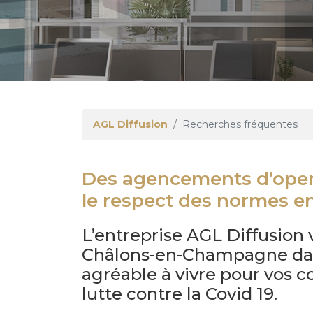
AGL Diffusion
Recherches fréquentes
Des agencements d’open
le respect des normes e
L’entreprise AGL Diffusion
Châlons-en-Champagne dans 
agréable à vivre pour vos c
lutte contre la Covid 19.