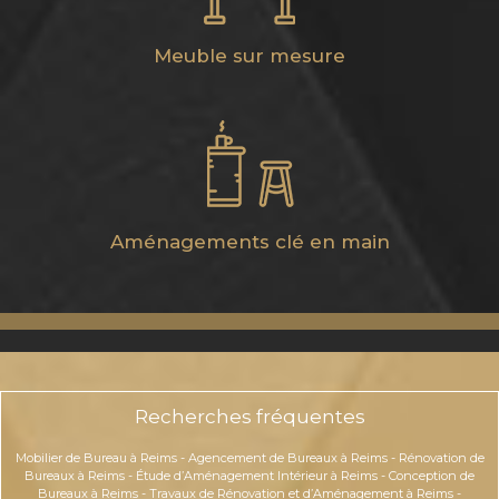
Meuble sur mesure
Aménagements clé en main
Recherches fréquentes
Mobilier de Bureau à Reims
-
Agencement de Bureaux à Reims
-
Rénovation de
Bureaux à Reims
-
Étude d’Aménagement Intérieur à Reims
-
Conception de
Bureaux à Reims
-
Travaux de Rénovation et d’Aménagement à Reims
-