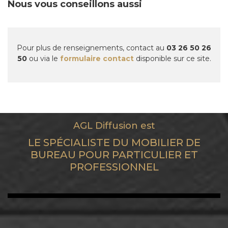
Nous vous conseillons aussi
Pour plus de renseignements, contact au
03 26 50 26
50
ou via le
formulaire contact
disponible sur ce site.
AGL Diffusion est
LE SPÉCIALISTE DU MOBILIER DE
BUREAU POUR PARTICULIER ET
PROFESSIONNEL